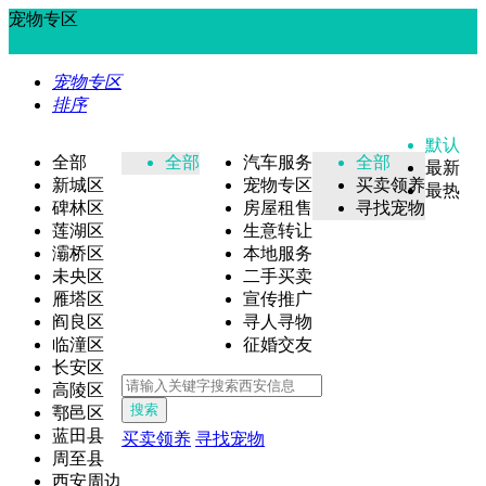
宠物专区
宠物专区
排序
默认
全部
全部
汽车服务
全部
最新
新城区
宠物专区
买卖领养
最热
碑林区
房屋租售
寻找宠物
莲湖区
生意转让
灞桥区
本地服务
未央区
二手买卖
雁塔区
宣传推广
阎良区
寻人寻物
临潼区
征婚交友
长安区
高陵区
搜索
鄠邑区
蓝田县
买卖领养
寻找宠物
周至县
西安周边