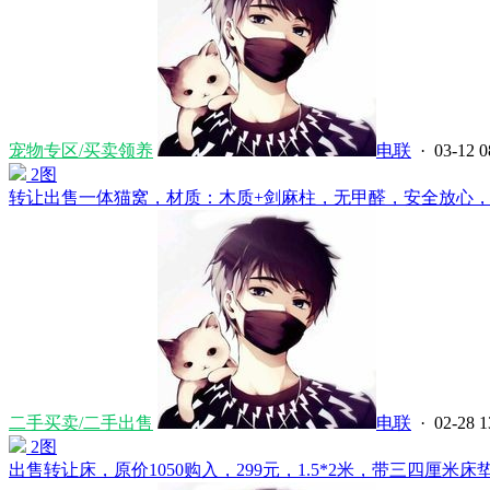
宠物专区/买卖领养
电联
· 03-12 0
2图
转让出售一体猫窝，材质：木质+剑麻柱，无甲醛，安全放心，带透
二手买卖/二手出售
电联
· 02-28 1
2图
出售转让床，原价1050购入，299元，1.5*2米，带三四厘米床垫，3