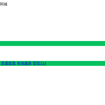
西京同城
房屋租售
本地服务
西安114