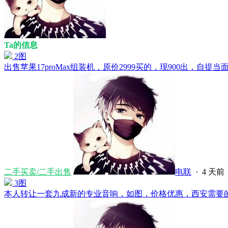
Ta的信息
2图
出售苹果17proMax组装机，原价2999买的，现900出，自提当面
二手买卖/二手出售
电联
·
4 天前
3图
本人转让一套九成新的专业音响，如图，价格优惠，西安需要的打电话