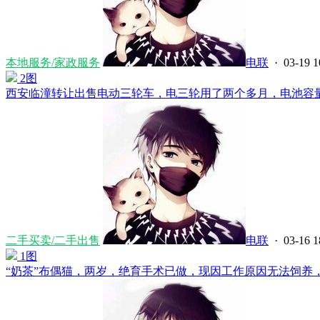
本地服务/家政服务
电联
· 03-19 1
2图
西安临潼转让出售电动三轮车，电三轮用了两个多月，电池容量60付
二手买卖/二手出售
电联
· 03-16 1
1图
“奶茶”布偶猫，两岁，绝育手术已做，现因工作原因无法饲养，找