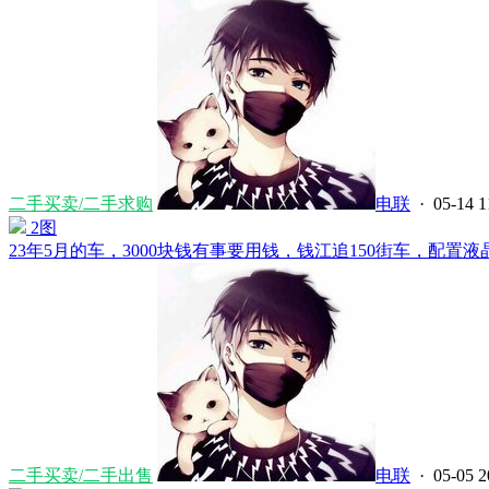
二手买卖/二手求购
电联
· 05-14 1
2图
23年5月的车，3000块钱有事要用钱，钱江追150街车，配置液晶仪
二手买卖/二手出售
电联
· 05-05 2