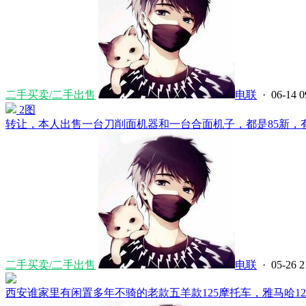
二手买卖/二手出售
电联
· 06-14 0
2图
转让，本人出售一台刀削面机器和一台合面机子，都是85新，有需
二手买卖/二手出售
电联
· 05-26 2
西安谁家里有闲置多年不骑的老款五羊款125摩托车，雅马哈125