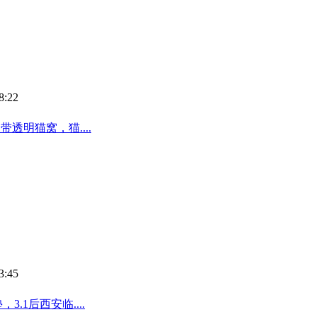
8:22
明猫窝，猫....
3:45
.1后西安临....