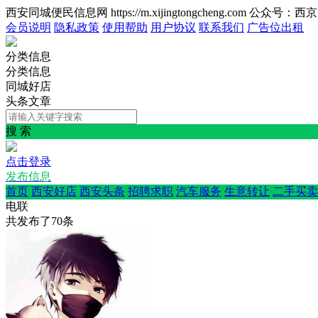
西安同城便民信息网 https://m.xijingtongcheng.com 公众号：
会员说明
隐私政策
使用帮助
用户协议
联系我们
广告位出租
分类信息
分类信息
同城好店
头条文章
搜 索
点击登录
发布信息
首页
西安好店
西安头条
招聘求职
汽车服务
生意转让
二手买卖
电联
共发布了
70
条