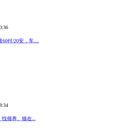
0:36
/20安，车....
8:34
领养。猫在...