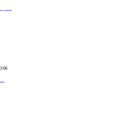
....
0:06
..