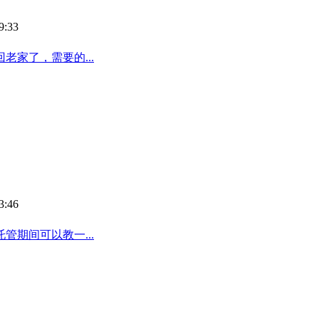
9:33
老家了，需要的...
3:46
期间可以教一...