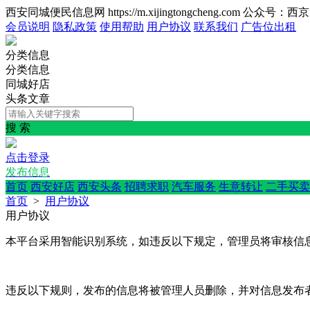
西安同城便民信息网 https://m.xijingtongcheng.com 公众号：
会员说明
隐私政策
使用帮助
用户协议
联系我们
广告位出租
分类信息
分类信息
同城好店
头条文章
搜 索
点击登录
发布信息
首页
西安好店
西安头条
招聘求职
汽车服务
生意转让
二手买卖
首页
>
用户协议
用户协议
本平台采用智能识别系统，如违反以下规定，管理员将审核信
违反以下规则，发布的信息将被管理人员删除，并对信息发布者