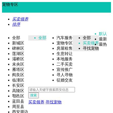
宠物专区
买卖领养
排序
默认
全部
全部
汽车服务
全部
最新
新城区
宠物专区
买卖领养
最热
碑林区
房屋租售
寻找宠物
莲湖区
生意转让
灞桥区
本地服务
未央区
二手买卖
雁塔区
宣传推广
阎良区
寻人寻物
临潼区
征婚交友
长安区
高陵区
搜索
鄠邑区
蓝田县
买卖领养
寻找宠物
周至县
西安周边