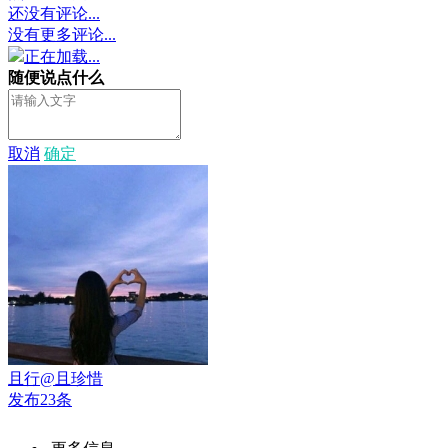
还没有评论...
没有更多评论...
正在加载...
随便说点什么
取消
确定
且行@且珍惜
发布23条