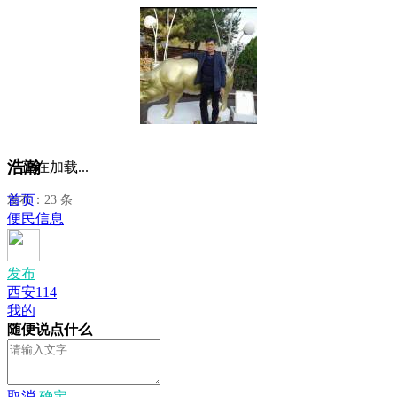
浩瀚
正在加载...
首页
发布：23 条
便民信息
发布
西安114
我的
随便说点什么
取消
确定