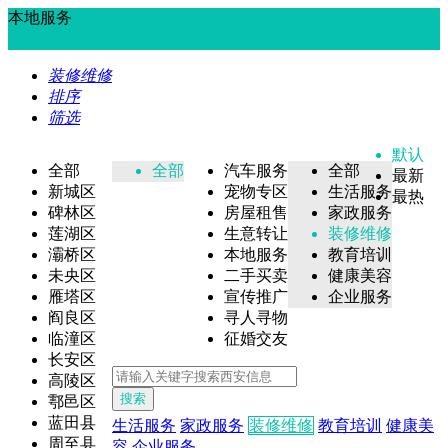
本地服务
装修维修
排序
筛选
默认
全部
全部
汽车服务
全部
最新
新城区
宠物专区
生活服务
最热
碑林区
房屋租售
家政服务
莲湖区
生意转让
装修维修
灞桥区
本地服务
教育培训
未央区
二手买卖
健康美容
雁塔区
宣传推广
企业服务
阎良区
寻人寻物
临潼区
征婚交友
长安区
高陵区
搜索
鄠邑区
蓝田县
生活服务
家政服务
装修维修
教育培训
健康美
周至县
容
企业服务