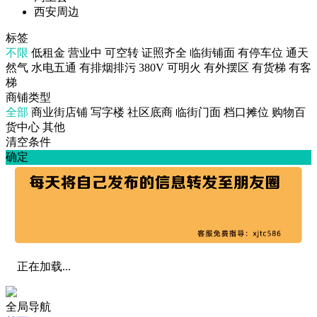
西安周边
标签
不限
低租金
营业中
可空转
证照齐全
临街铺面
有停车位
通天
然气
水电五通
有排烟排污
380V
可明火
有外摆区
有货梯
有客
梯
商铺类型
全部
商业街店铺
写字楼
社区底商
临街门面
档口摊位
购物百
货中心
其他
清空条件
确定
正在加载...
全局导航