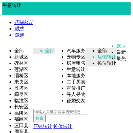
生意转让
店铺转让
排序
筛选
默认
全部
全部
汽车服务
全部
最新
新城区
宠物专区
店铺转让
最热
碑林区
房屋租售
摊位转让
莲湖区
生意转让
灞桥区
本地服务
未央区
二手买卖
雁塔区
宣传推广
阎良区
寻人寻物
临潼区
征婚交友
长安区
高陵区
搜索
鄠邑区
蓝田县
店铺转让
摊位转让
周至县