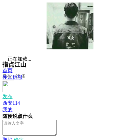
正在加载...
指点江山
首页
发布：22 条
便民信息
发布
西安114
我的
随便说点什么
取消
确定