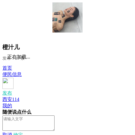
橙汁儿
正在加载...
发布：23 条
首页
便民信息
发布
西安114
我的
随便说点什么
取消
确定