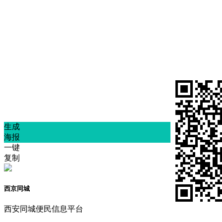
因业务发展，西安地区招聘充电站业务负责人若干
名，要求会电脑，底薪3500加提成，做得好有五险
一金
西京同城
西安二手物品转让、找工作、租房征婚、生
意转让，公众号内回复信息ID号联系
生成
海报
一键
复制
西京同城
西安同城便民信息平台