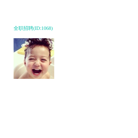
全职招聘(ID:1068)
04-30 发布，31064浏览
我是一个小胖子...
招聘岗位 :
业务员
工作地点 :
西安
薪资 :
3500+提成
学历要求 :
大专