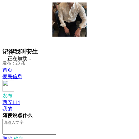
记得我叫安生
正在加载...
发布：23 条
首页
便民信息
发布
西安114
我的
随便说点什么
取消
确定