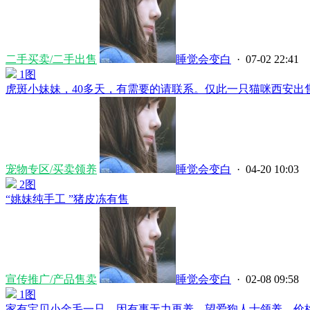
二手买卖/二手出售
睡觉会变白
· 07-02 22:41
1图
虎斑小妹妹，40多天，有需要的请联系。仅此一只猫咪西安出售，价
宠物专区/买卖领养
睡觉会变白
· 04-20 10:03
2图
“姚妹纯手工 ”猪皮冻有售
宣传推广/产品售卖
睡觉会变白
· 02-08 09:58
1图
家有宝贝小金毛一只，因有事无力再养，望爱狗人士领养，价格面议.