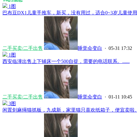
1图
巴布豆DX1儿童手推车，新买，没有用过，适合0~3岁儿童使用，现
二手买卖/二手出售
睡觉会变白
· 05-31 17:32
1图
西安临潼出售上下铺床一个500自提，需要的电话联系。......
二手买卖/二手出售
睡觉会变白
· 01-11 10:45
3图
闲置剑麻绳猫抓板，九成新，家里猫只喜欢纸箱子，便宜卖啦。原价5