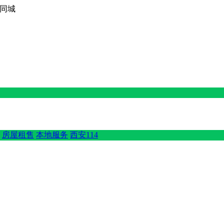
西京同城
房屋租售
本地服务
西安114