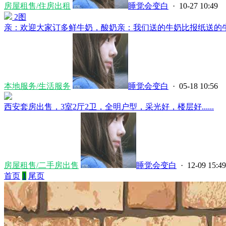
房屋租售/住房出租
睡觉会变白
· 10-27 10:49
2图
亲：欢迎大家订多鲜牛奶，酸奶亲：我们送的牛奶比报纸送的牛奶新
本地服务/生活服务
睡觉会变白
· 05-18 10:56
西安套房出售，3室2厅2卫，全明户型，采光好，楼层好......
房屋租售/二手房出售
睡觉会变白
· 12-09 15:49
首页
1
尾页