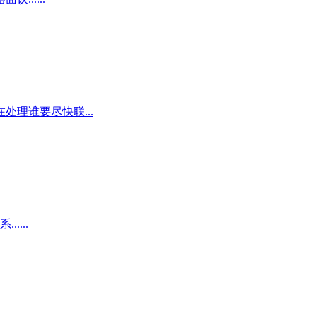
理谁要尽快联...
...