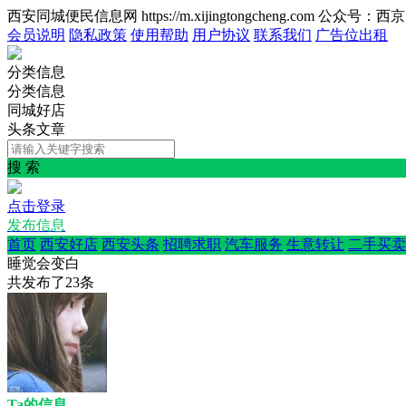
西安同城便民信息网 https://m.xijingtongcheng.com 公众号：
会员说明
隐私政策
使用帮助
用户协议
联系我们
广告位出租
分类信息
分类信息
同城好店
头条文章
搜 索
点击登录
发布信息
首页
西安好店
西安头条
招聘求职
汽车服务
生意转让
二手买卖
睡觉会变白
共发布了
23
条
Ta的信息