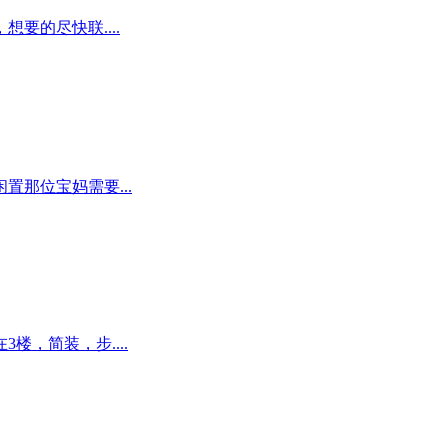
想要的尽快联....
那位宝妈需要...
，简装，步....