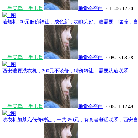
二手买卖/二手出售
睡觉会变白
· 11-06 12:20
1图
油烟机200元低价转让，成色新，功能完好。谁需要，临潼，自提。.
二手买卖/二手出售
睡觉会变白
· 08-13 08:28
1图
西安谁要洗衣机，200元不谈价，特价转让，需要从速联系......
二手买卖/二手出售
睡觉会变白
· 06-11 12:49
2图
洗衣机加茶几低价转让，一共350元，有意者电话联系，西安自提...