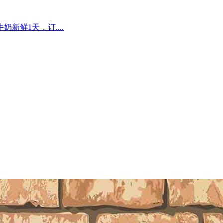
鲜1天，订....