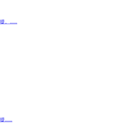
.....
...