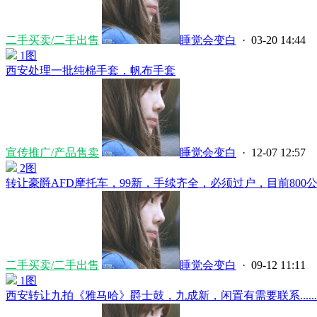
二手买卖/二手出售
睡觉会变白
· 03-20 14:44
1图
西安处理一批纯棉手套，帆布手套
宣传推广/产品售卖
睡觉会变白
· 12-07 12:57
2图
转让豪爵AFD摩托车，99新，手续齐全，必须过户，目前800公里，
二手买卖/二手出售
睡觉会变白
· 09-12 11:11
1图
西安转让九拍《雅马哈》爵士鼓，九成新，闲置有需要联系......