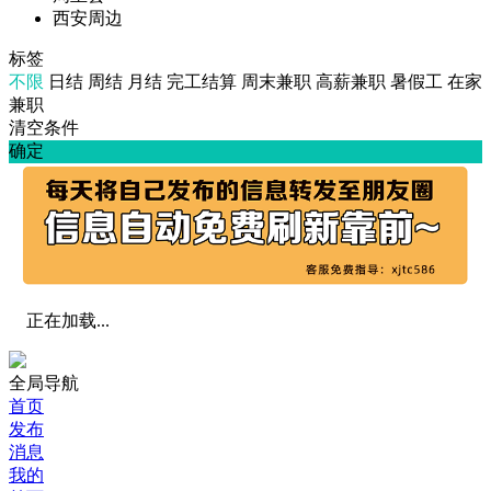
西安周边
标签
不限
日结
周结
月结
完工结算
周末兼职
高薪兼职
暑假工
在家
兼职
清空条件
确定
正在加载...
全局导航
首页
发布
消息
我的