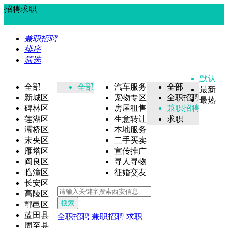
招聘求职
兼职招聘
排序
筛选
默认
全部
全部
汽车服务
全部
最新
新城区
宠物专区
全职招聘
最热
碑林区
房屋租售
兼职招聘
莲湖区
生意转让
求职
灞桥区
本地服务
未央区
二手买卖
雁塔区
宣传推广
阎良区
寻人寻物
临潼区
征婚交友
长安区
高陵区
搜索
鄠邑区
蓝田县
全职招聘
兼职招聘
求职
周至县