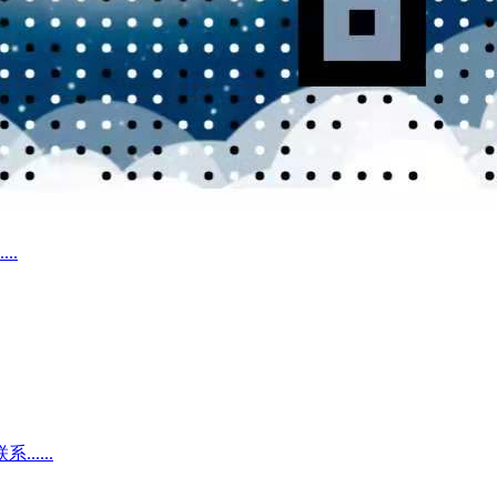
..
....