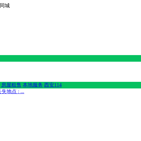
西京同城
房屋租售
本地服务
西安114
地点 : ...