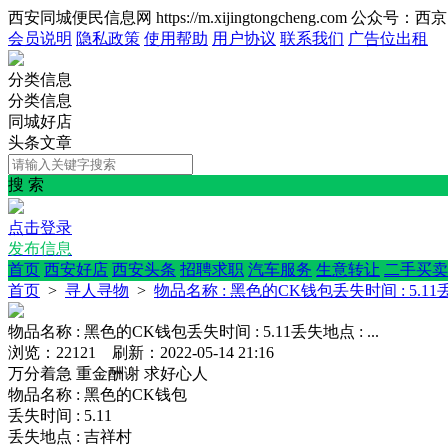
西安同城便民信息网 https://m.xijingtongcheng.com 公众号：
会员说明
隐私政策
使用帮助
用户协议
联系我们
广告位出租
分类信息
分类信息
同城好店
头条文章
搜 索
点击登录
发布信息
首页
西安好店
西安头条
招聘求职
汽车服务
生意转让
二手买卖
首页
>
寻人寻物
>
物品名称 : 黑色的CK钱包丢失时间 : 5.11丢失
物品名称 : 黑色的CK钱包丢失时间 : 5.11丢失地点 : ...
浏览：22121 刷新：2022-05-14 21:16
万分着急
重金酬谢
求好心人
物品名称 : 黑色的CK钱包
丢失时间 : 5.11
丢失地点 : 吉祥村