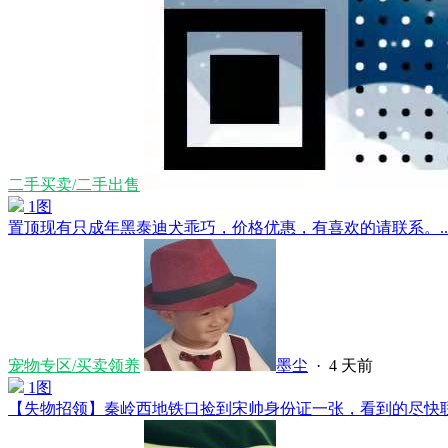
二手买卖/二手出售
1图
置顶
现有只成年黑泰迪犬乖巧，价格优惠，有喜欢的请联系。....
宠物专区/买卖领养
墨尘
·
4 天前
1图
【失物招领】秦岭西地铁口捡到宋帅身份证一张，看到的尽快联系..