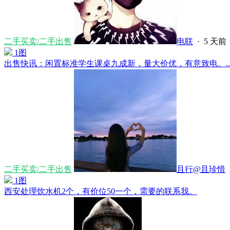
二手买卖/二手出售
电联
·
5 天前
1图
出售快讯：闲置标准学生课桌九成新，量大价优，有意致电。....
二手买卖/二手出售
且行@且珍惜
1图
西安处理饮水机2个，有价位50一个，需要的联系我。