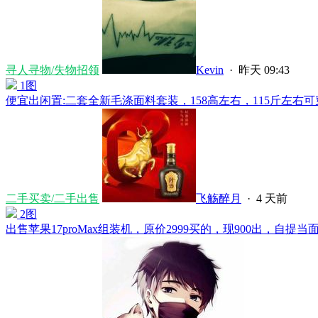
寻人寻物/失物招领
Kevin
·
昨天 09:43
1图
便宜出闲置:二套全新毛涤面料套装，158高左右，115斤左右可穿，
二手买卖/二手出售
飞觞醉月
·
4 天前
2图
出售苹果17proMax组装机，原价2999买的，现900出，自提当面