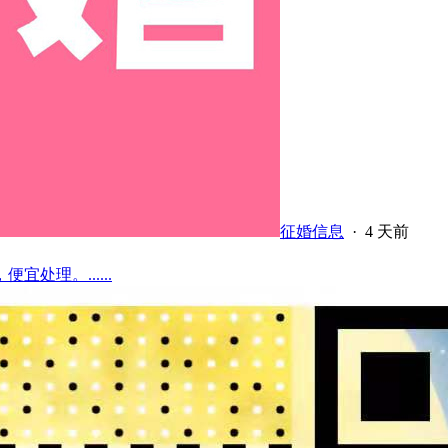
征婚信息
·
4 天前
理。......