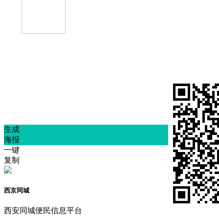
西京同城
西安二手物品转让、找工作、租房征婚、生
意转让，公众号内回复信息ID号联系
生成
海报
一键
复制
西京同城
西安同城便民信息平台