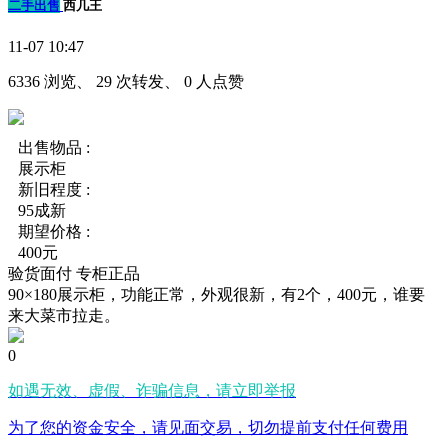
二手出售
西几王
11-07 10:47
6336 浏览、 29 次转发、 0 人点赞
出售物品 :
展示柜
新旧程度 :
95成新
期望价格 :
400元
验货面付
专柜正品
90×180展示柜，功能正常，外观很新，有2个，400元，谁要
来大菜市拉走。
0
如遇无效、虚假、诈骗信息，请立即举报
为了您的资金安全，请见面交易，切勿提前支付任何费用