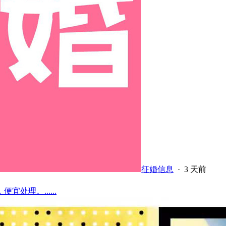
征婚信息
·
3 天前
理。......