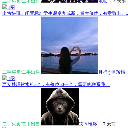
二手买卖/二手出售
电联
·
4 天前
1图
出售快讯：闲置标准学生课桌九成新，量大价优，有意致电。....
二手买卖/二手出售
且行@且珍惜
1图
西安处理饮水机2个，有价位50一个，需要的联系我。
二手买卖/二手出售
哭ㄋ谁疼
·
7 天前