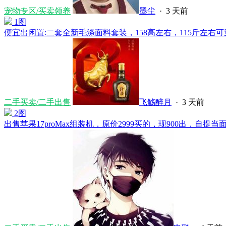
宠物专区/买卖领养
墨尘
·
3 天前
1图
便宜出闲置:二套全新毛涤面料套装，158高左右，115斤左右可穿，
二手买卖/二手出售
飞觞醉月
·
3 天前
2图
出售苹果17proMax组装机，原价2999买的，现900出，自提当面