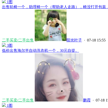
1图
出售轮椅一个，助理椅一个（帮助老人走路），椅没打开包装，轮
二手买卖/二手出售
阳光叶子
· 07-18 15:55
3图
低价出售海尔半自动洗衣机一个，30元自提。
二手买卖/二手出售
鹏霞
· 07-18 1
1图