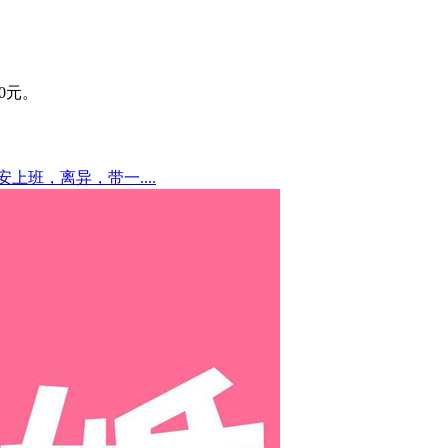
00元。
安上班，离异，带一....