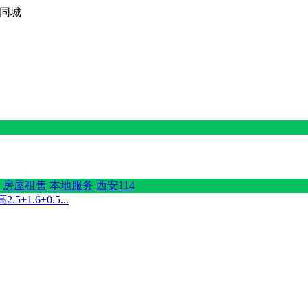
西京同城
房屋租售
本地服务
西安114
.6+0.5...