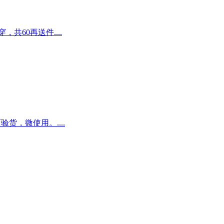
共60再送件....
验货，微使用。....