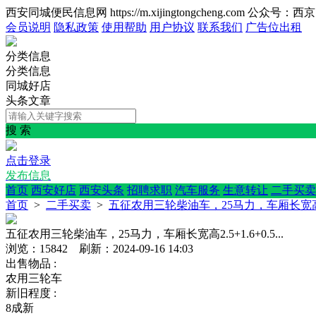
西安同城便民信息网 https://m.xijingtongcheng.com 公众号：
会员说明
隐私政策
使用帮助
用户协议
联系我们
广告位出租
分类信息
分类信息
同城好店
头条文章
搜 索
点击登录
发布信息
首页
西安好店
西安头条
招聘求职
汽车服务
生意转让
二手买卖
首页
>
二手买卖
>
五征农用三轮柴油车，25马力，车厢长宽高2.5+1
五征农用三轮柴油车，25马力，车厢长宽高2.5+1.6+0.5...
浏览：15842 刷新：2024-09-16 14:03
出售物品 :
农用三轮车
新旧程度 :
8成新