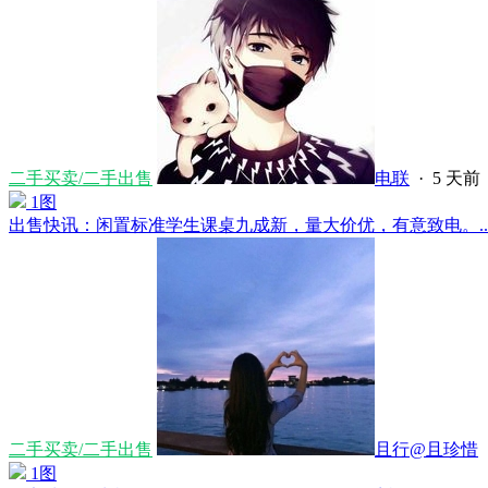
二手买卖/二手出售
电联
·
5 天前
1图
出售快讯：闲置标准学生课桌九成新，量大价优，有意致电。....
二手买卖/二手出售
且行@且珍惜
1图