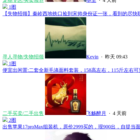
宠物专区/买卖领养
墨尘
·
4 天前
1图
【失物招领】秦岭西地铁口捡到宋帅身份证一张，看到的尽快联系..
寻人寻物/失物招领
Kevin
·
昨天 09:43
1图
便宜出闲置:二套全新毛涤面料套装，158高左右，115斤左右可穿，
二手买卖/二手出售
飞觞醉月
·
4 天前
2图
出售苹果17proMax组装机，原价2999买的，现900出，自提当面