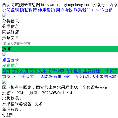
西安同城便民信息网 https://m.xijingtongcheng.com 公众号：
会员说明
隐私政策
使用帮助
用户协议
联系我们
广告位出租
分类信息
分类信息
同城好店
头条文章
搜 索
点击登录
发布信息
首页
西安好店
西安头条
招聘求职
汽车服务
生意转让
二手买卖
首页
>
二手买卖
>
因老板有事回家，西安代出售水果糯米糕，
因老板有事回家，西安代出售水果糯米糕，全套设备带技...
浏览：12941 刷新：2023-05-04 11:14
出售物品 :
水果糯米糕设备+技术
新旧程度 :
9成新