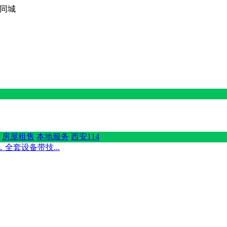
西京同城
房屋租售
本地服务
西安114
全套设备带技...