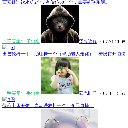
西安处理饮水机2个，有价位50一个，需要的联系我。
二手买卖/二手出售
哭ㄋ谁疼
· 07-31 11:08
1图
出售轮椅一个，助理椅一个（帮助老人走路），椅没打开包装，轮
二手买卖/二手出售
阳光叶子
· 07-18 15:55
3图
低价出售海尔半自动洗衣机一个，30元自提。