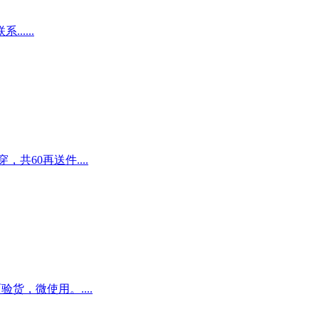
....
共60再送件....
验货，微使用。....