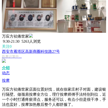
万应方祛痛世家
9:30-21:30
5263人浏览
关注0
西安市雁塔区高新商圈科技路27号
距离计算中...
介绍
动态
按摩
万应方祛痛世家店面位置好找，就在徐家庄村子对面，建设银
行隔壁。做颈肩按摩全方位，理疗按摩师傅手法特别到位，近
一个小时打通疼瘀滞点，服务还可以，有点小但是很干净，手
法也蛮好，按摩加热敷后整个人都舒服了。